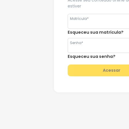
Acesse seu conteúdo online 
estiver
Matrícula*
Esqueceu sua matrícula?
Senha*
Esqueceu sua senha?
Acessar